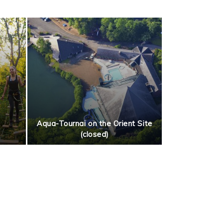
Aqua-Tournai on the Orient Site
(closed)
The ci