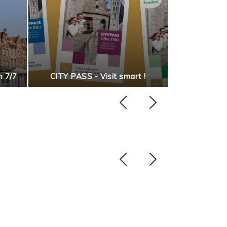
Discover our
n 7/7
CITY PASS - Visit smart !