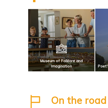
Museum of Folklore and
lea markets
Imagination
Poet'
On the road