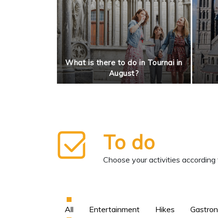
What is there to do in Tournai in
othic houses
August?
To do
Choose your activities according 
All
Entertainment
Hikes
Gastro