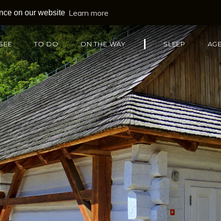
Learn more
ence on our website
SEE
TO DO
ON THE WAY
SLEEP
AG