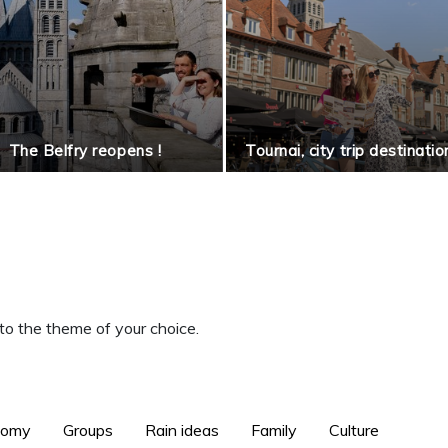
The Belfry reopens !
Tournai, city trip destinatio
to the theme of your choice.
nomy
Groups
Rain ideas
Family
Culture