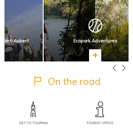
 Saint-Aubert
Ecopark Adventures
more
Learn more
On the road
GET TO TOURNAI
TOURIST OFFICE