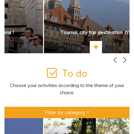
opens !
Tournai, city trip destination 7/7
more
Learn more
To do
Choose your activities according to the theme of your
choice.
Filter by category